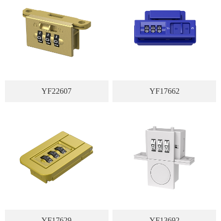
YF22607
YF17662
YF17629
YF13692