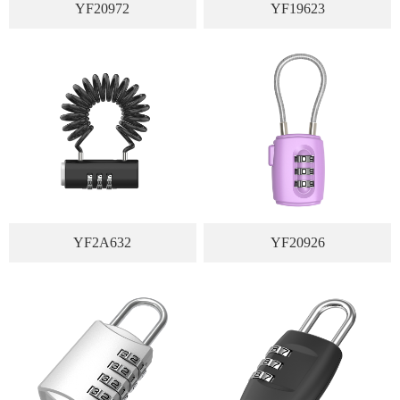
YF20972
YF19623
YF2A632
YF20926