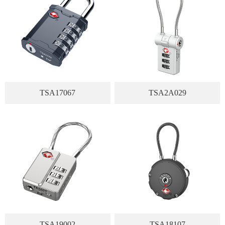
TSA17067
TSA2A029
TSA19002
TSA18107